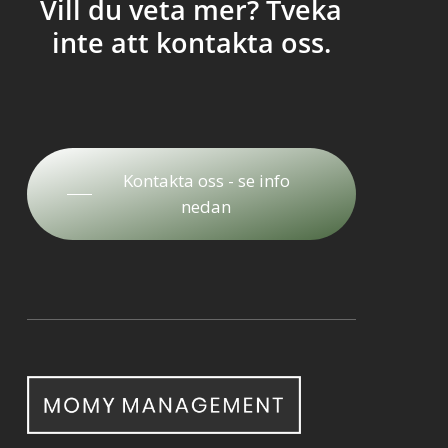
Vill
du
veta
mer?
Tveka
inte
att
kontakta
oss.
Kontakta oss - se info
nedan