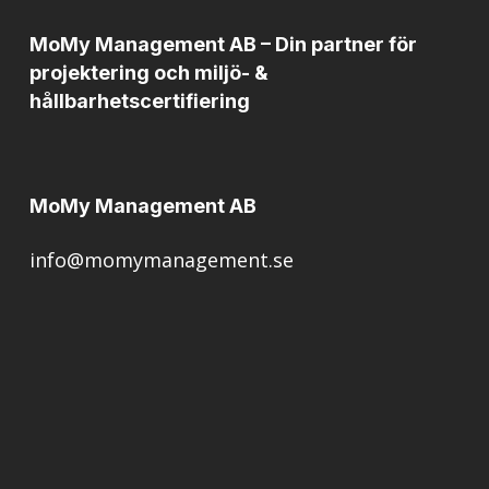
MoMy Management AB – Din partner för
projektering och miljö- &
hållbarhetscertifiering
MoMy Management AB
info@momymanagement.se
My Fröberg
0761 – 10 60 43
my@momymanagement.se